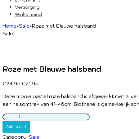
Verzorging
Winkelmand
Home
»
Sale
»
Roze met Blauwe halsband
Sale!
Roze met Blauwe halsband
€
24.95
€
21.95
Deze mooie pastel roze halsband is afgewerkt met zilver
een halsomtrek van 41-46cm. Biothane is gemakkelijk sc
Roze
met
Add to cart
Blauwe
halsband
Category:
Sale