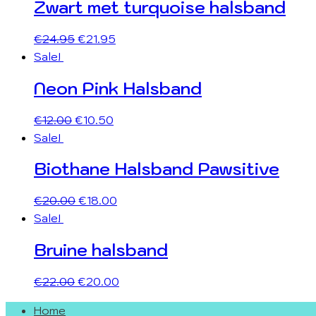
Zwart met turquoise halsband
€
24.95
€
21.95
Sale!
Neon Pink Halsband
€
12.00
€
10.50
Sale!
Biothane Halsband Pawsitive
€
20.00
€
18.00
Sale!
Bruine halsband
€
22.00
€
20.00
Home