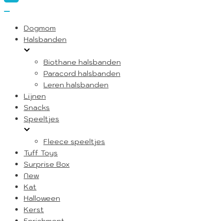
Navigatie
Menu
Navigatie
Dogmom
Menu
Halsbanden
Biothane halsbanden
Paracord halsbanden
Leren halsbanden
Lijnen
Snacks
Speeltjes
Fleece speeltjes
Tuff Toys
Surprise Box
New
Kat
Halloween
Kerst
Enrichment